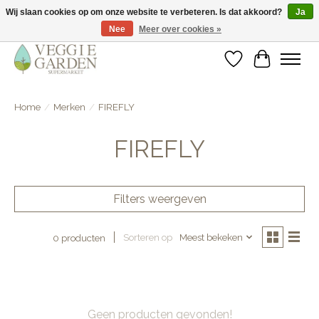
Wij slaan cookies op om onze website te verbeteren. Is dat akkoord?
Ja
Nee
Meer over cookies »
vegan & veggie products | free store pick-up
Verlanglijst
Winkelwa
Home
/
Merken
/
FIREFLY
FIREFLY
Filters weergeven
Sorteren op
Meest bekeken
0 producten
Geen producten gevonden!