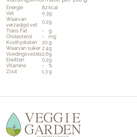
Energie
82
kcal
Vet
0,3
g
Waarvan
0,2
g
verzadigd vet
Trans Fat
-
g
Cholesterol
-
mg
Koolhydraten
20
g
Waarvan suiker
2,4
g
Voedingsvezels
2,6
g
Eiwitten
0,2
g
Vitamine
-
%
Zout
1,3
g