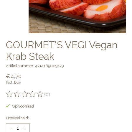
GOURMET'S VEGI Vegan
Krab Steak
Artikelnummer: 4714165009179
€4,70
Incl. btw
(0)
De beoordeling van dit product is
0
van de 5
Op voorraad
Hoeveelheid: