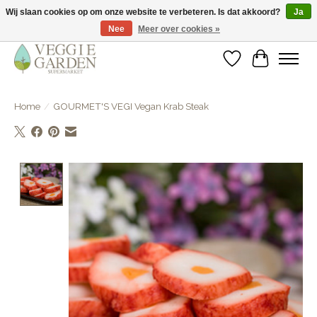
Wij slaan cookies op om onze website te verbeteren. Is dat akkoord?
Ja
Nee
Meer over cookies »
vegan & veggie products | free store pick-up
Verlanglijst
Winkelwa
Home
/
GOURMET'S VEGI Vegan Krab Steak
Product image slideshow Items