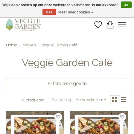
Wij slaan cookies op om onze website te verbeteren. Is dat akkoord?
Ja
Nee
Meer over cookies »
vegan & veggie products | free store pick-up
Verlanglijst
Winkelwa
Home
/
Merken
/
Veggie Garden Café
Veggie Garden Café
Filters weergeven
Sorteren op
Meest bekeken
11 producten