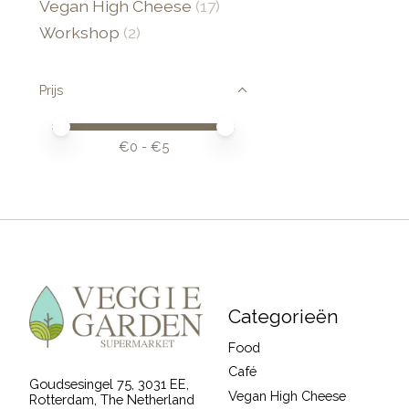
Vegan High Cheese
(17)
Workshop
(2)
Prijs
Minimale prijswaarde
Price maximum value
€
0
- €
5
Categorieën
Food
Café
Goudsesingel 75, 3031 EE,
Vegan High Cheese
Rotterdam, The Netherland