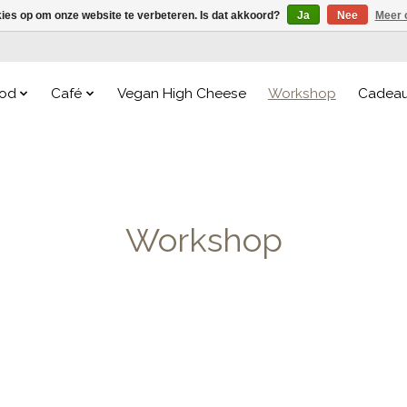
kies op om onze website te verbeteren. Is dat akkoord?
Ja
Nee
Meer 
od
Café
Vegan High Cheese
Workshop
Cadea
Workshop