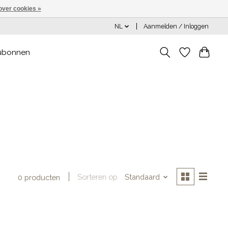
over cookies »
NL
Aanmelden / Inloggen
ubonnen
Sorteren op
Standaard
0 producten