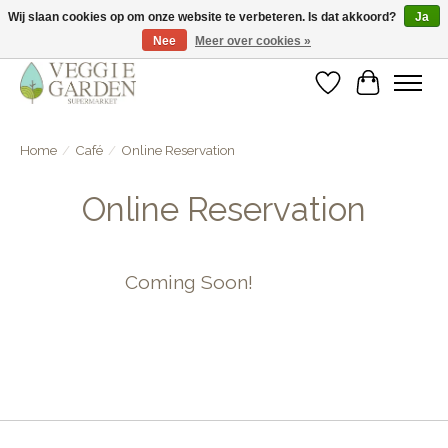
Wij slaan cookies op om onze website te verbeteren. Is dat akkoord?
Ja
Nee
Meer over cookies »
vegan & veggie products | free store pick-up
Verlanglijst
Winkelwa
Home
/
Café
/
Online Reservation
Online Reservation
Coming Soon!