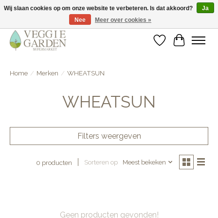
Wij slaan cookies op om onze website te verbeteren. Is dat akkoord?
Ja
Nee
Meer over cookies »
vegan & veggie products | free store pick-up
Verlanglijst
Winkelwa
Home
/
Merken
/
WHEATSUN
WHEATSUN
Filters weergeven
Sorteren op
Meest bekeken
0 producten
Geen producten gevonden!