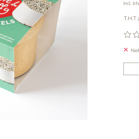
Incl. bt
T.H.T 
De be
Nie