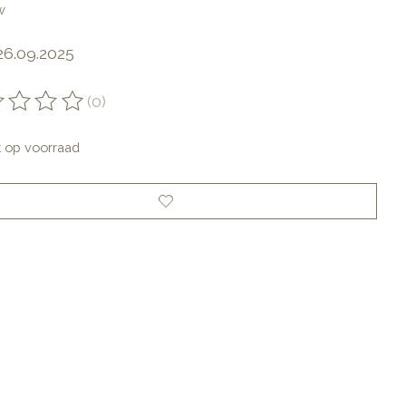
w
26.09.2025
(0)
oordeling van dit product is
0
van de 5
t op voorraad