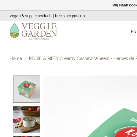
Wij slaan coo
vegan & veggie products | free store pick-up
Fo
Home
/
ROSIE & RIFFY Creamy Cashew Wheels - Herbes de 
Product image slideshow Items