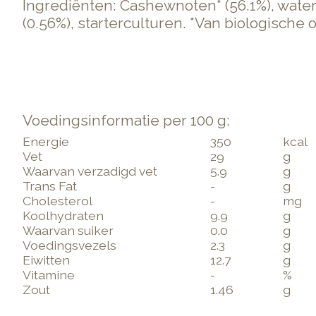
Ingrediënten: Cashewnoten* (56.1%), water,
(0.56%), starterculturen. *Van biologische 
Voedingsinformatie per 100 g:
Energie
350
kcal
Vet
29
g
Waarvan verzadigd vet
5.9
g
Trans Fat
-
g
Cholesterol
-
mg
Koolhydraten
9.9
g
Waarvan suiker
0.0
g
Voedingsvezels
2.3
g
Eiwitten
12.7
g
Vitamine
-
%
Zout
1.46
g