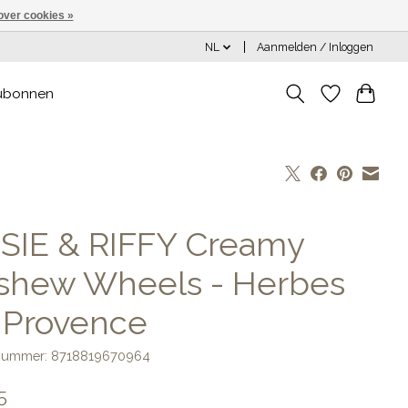
over cookies »
NL
Aanmelden / Inloggen
ubonnen
SIE & RIFFY Creamy
shew Wheels - Herbes
 Provence
lnummer: 8718819670964
5