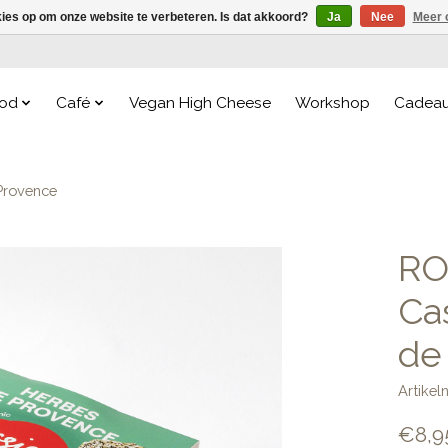
kies op om onze website te verbeteren. Is dat akkoord?
Ja
Nee
Meer 
od
Café
Vegan High Cheese
Workshop
Cadea
Provence
RO
Ca
de
Artike
€8,9