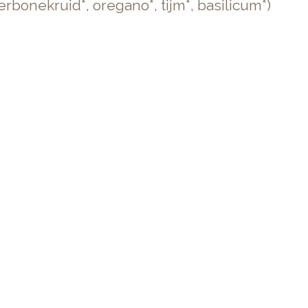
rbonekruid*, oregano*, tijm*, basilicum*)