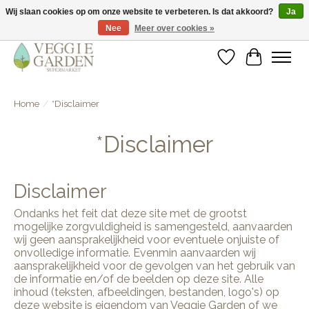
Wij slaan cookies op om onze website te verbeteren. Is dat akkoord?
Ja
Nee
Meer over cookies »
vegan & veggie products | free store pick-up
Verlanglijst
Winkelwa
Home
/
*Disclaimer
*Disclaimer
Disclaimer
Ondanks het feit dat deze site met de grootst
mogelijke zorgvuldigheid is samengesteld, aanvaarden
wij geen aansprakelijkheid voor eventuele onjuiste of
onvolledige informatie. Evenmin aanvaarden wij
aansprakelijkheid voor de gevolgen van het gebruik van
de informatie en/of de beelden op deze site. Alle
inhoud (teksten, afbeeldingen, bestanden, logo's) op
deze website is eigendom van Veggie Garden of we