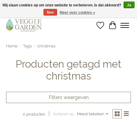
Wij slaan cookies op om onze website te verbeteren. Is dat akkoord?
Ja
Nee
Meer over cookies »
vegan & veggie products | free store pick-up
Verlanglijst
Winkelwa
Home
/
Tags
/
christmas
Producten getagd met
christmas
Filters weergeven
Sorteren op
Meest bekeken
0 producten