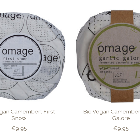
egan Camembert First
Bio Vegan Camembert
Snow
Galore
€9,95
€9,95