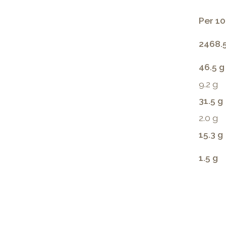
Per 10
2468.5
46.5 g
9.2 g
31.5 g
2.0 g
15.3 g
1.5 g