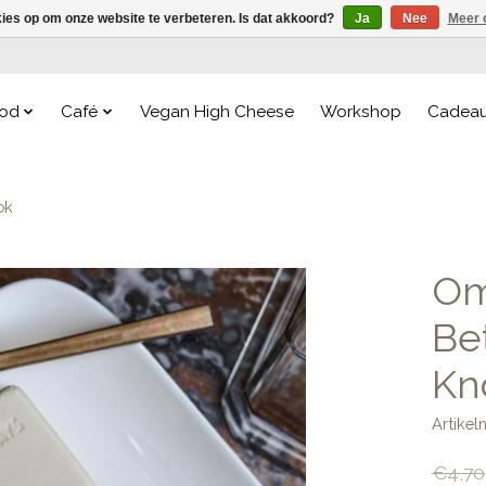
kies op om onze website te verbeteren. Is dat akkoord?
Ja
Nee
Meer 
od
Café
Vegan High Cheese
Workshop
Cadea
ok
Om
Be
Kn
Artike
€4,70