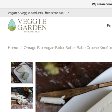
Wij slaan coo
vegan & veggie products | free store pick-up
Fo
Home
/
Omage Bio Vegan Boter Better Babe Groene Knoflo
Product image slideshow Items