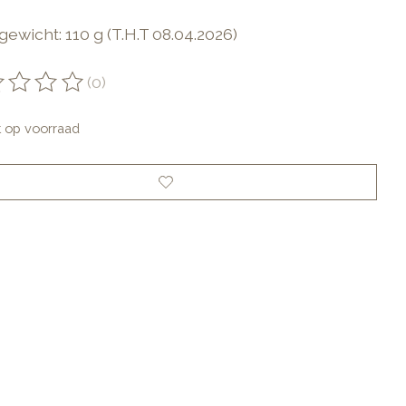
ewicht: 110 g (T.H.T 08.04.2026)
(0)
oordeling van dit product is
0
van de 5
t op voorraad