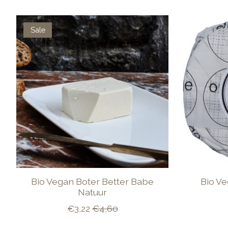
Items van productcarrousel
Sale
Bio Vegan Boter Better Babe
Bio V
Natuur
€3,22
€4,60