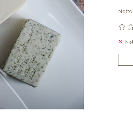
Nettog
De be
Nie