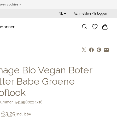
over cookies »
NL
Aanmelden / Inloggen
ubonnen
age Bio Vegan Boter
tter Babe Groene
oflook
lnummer: 5419980224316
€3,29
Incl. btw