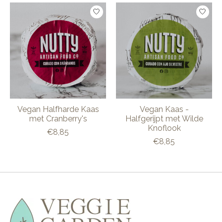
Items van productcarrousel
Vegan Halfharde Kaas
Vegan Kaas -
met Cranberry's
Halfgerijpt met Wilde
Knoflook
€8,85
€8,85