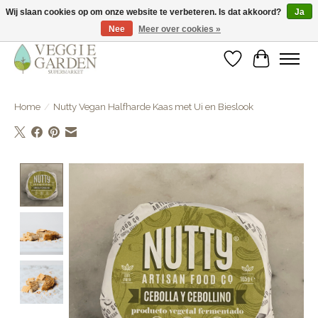
Wij slaan cookies op om onze website te verbeteren. Is dat akkoord?
Ja
Nee
Meer over cookies »
vegan & veggie products | free store pick-up
Verlanglijst
Winkelwa
Home
/
Nutty Vegan Halfharde Kaas met Ui en Bieslook
Product image slideshow Items