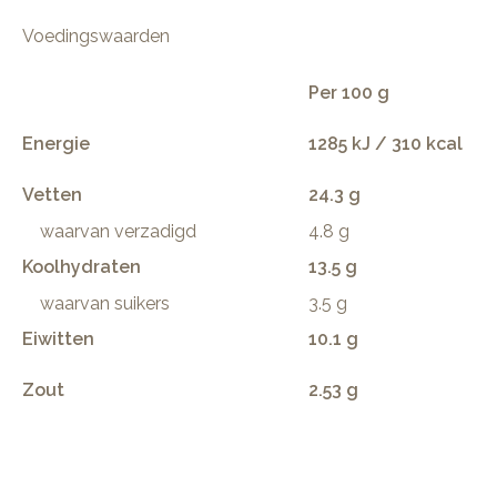
Voedingswaarden
Per 100 g
Energie
1285 kJ / 310 kcal
Vetten
24.3 g
waarvan verzadigd
4.8 g
Koolhydraten
13.5 g
waarvan suikers
3.5 g
Eiwitten
10.1 g
Zout
2.53 g