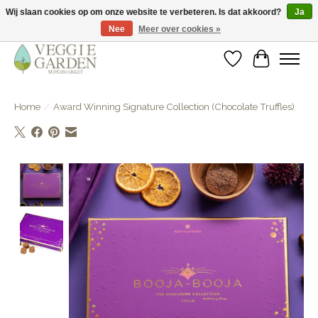
Wij slaan cookies op om onze website te verbeteren. Is dat akkoord?
Ja
Nee
Meer over cookies »
vegan & veggie products | free store pick-up
Verlanglijst
Winkelwa
Home
/
Award Winning Signature Collection (Chocolate Truffles)
Product image slideshow Items