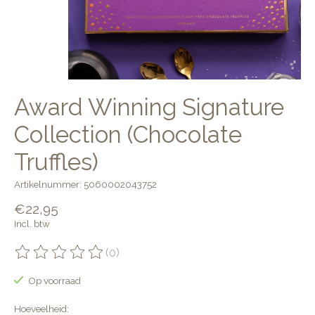
Award Winning Signature
Collection (Chocolate
Truffles)
Artikelnummer: 5060002043752
€22,95
Incl. btw
(0)
De beoordeling van dit product is
0
van de 5
Op voorraad
Hoeveelheid: