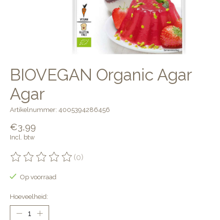
BIOVEGAN Organic Agar
Agar
Artikelnummer: 4005394286456
€3,99
Incl. btw
(0)
De beoordeling van dit product is
0
van de 5
Op voorraad
Hoeveelheid: