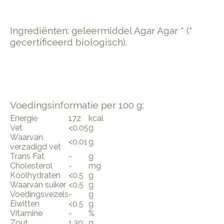
Ingrediënten: geleermiddel Agar Agar * (*
gecertificeerd biologisch).
Voedingsinformatie per 100 g:
Energie
172
kcal
Vet
<0.05
g
Waarvan
<0.01
g
verzadigd vet
Trans Fat
-
g
Cholesterol
-
mg
Koolhydraten
<0.5
g
Waarvan suiker
<0.5
g
Voedingsvezels
-
g
Eiwitten
<0.5
g
Vitamine
-
%
Zout
1.30
g