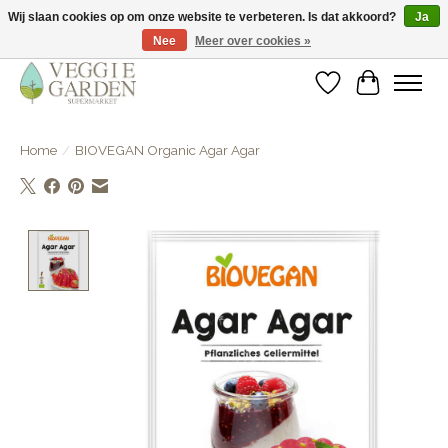
Wij slaan cookies op om onze website te verbeteren. Is dat akkoord?
Ja
Nee
Meer over cookies »
vegan & veggie products | free store pick-up
Verlanglijst
Winkelwa
Home
/
BIOVEGAN Organic Agar Agar
Product image slideshow Items