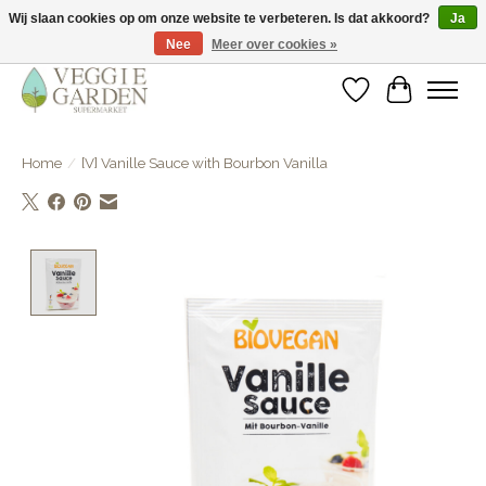
Wij slaan cookies op om onze website te verbeteren. Is dat akkoord?
Ja
Nee
Meer over cookies »
vegan & veggie products | free store pick-up
Verlanglijst
Winkelwa
Home
/
[V] Vanille Sauce with Bourbon Vanilla
Product image slideshow Items