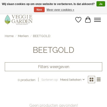
Wij slaan cookies op om onze website te verbeteren. Is dat akkoord?
Ja
Nee
Meer over cookies »
vegan & veggie products | free store pick-up
Verlanglijst
Winkelwa
Home
/
Merken
/
BEETGOLD
BEETGOLD
Filters weergeven
Sorteren op
Meest bekeken
0 producten
Geen producten gevonden!