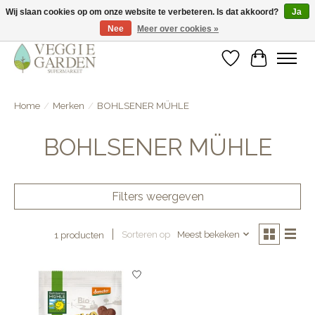
Wij slaan cookies op om onze website te verbeteren. Is dat akkoord?
Ja
Nee
Meer over cookies »
vegan & veggie products | free store pick-up
Verlanglijst
Winkelwa
Home
/
Merken
/
BOHLSENER MÜHLE
BOHLSENER MÜHLE
Filters weergeven
Sorteren op
Meest bekeken
1 producten