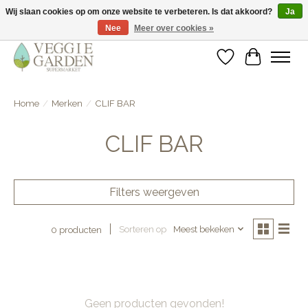
Wij slaan cookies op om onze website te verbeteren. Is dat akkoord?
Ja
Nee
Meer over cookies »
vegan & veggie products | free store pick-up
Verlanglijst
Winkelwa
Home
/
Merken
/
CLIF BAR
CLIF BAR
Filters weergeven
Sorteren op
Meest bekeken
0 producten
Geen producten gevonden!