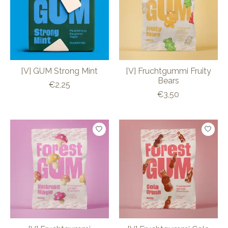
[V] GUM Strong Mint
[V] Fruchtgummi Fruity
Bears
€2,25
€3,50