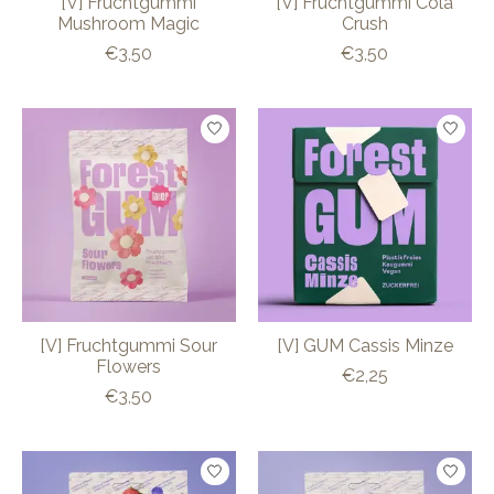
[V] Fruchtgummi
[V] Fruchtgummi Cola
Mushroom Magic
Crush
€3,50
€3,50
[V] Fruchtgummi Sour
[V] GUM Cassis Minze
Flowers
€2,25
€3,50