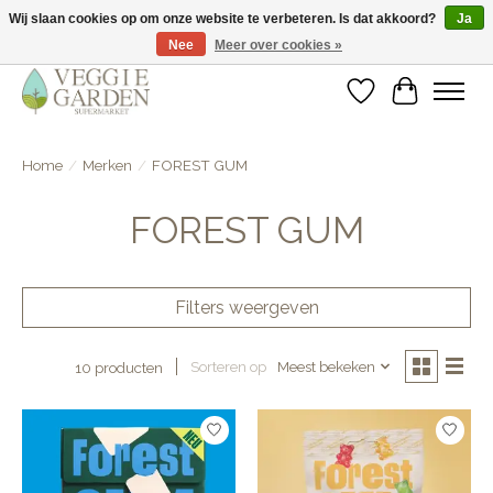
Wij slaan cookies op om onze website te verbeteren. Is dat akkoord?
Ja
Nee
Meer over cookies »
vegan & veggie products | free store pick-up
Verlanglijst
Winkelwa
Home
/
Merken
/
FOREST GUM
FOREST GUM
Filters weergeven
Sorteren op
Meest bekeken
10 producten