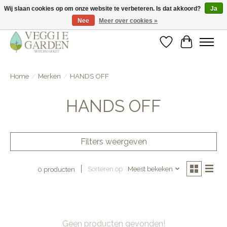
Wij slaan cookies op om onze website te verbeteren. Is dat akkoord?
Ja
Nee
Meer over cookies »
vegan & veggie products | free store pick-up
Verlanglijst
Winkelwa
Home
/
Merken
/
HANDS OFF
HANDS OFF
Filters weergeven
Sorteren op
Meest bekeken
0 producten
Geen producten gevonden!