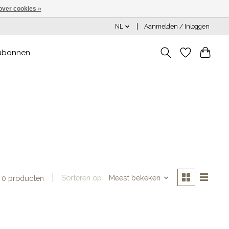
over cookies »
NL
Aanmelden / Inloggen
ubonnen
Sorteren op
Meest bekeken
0 producten