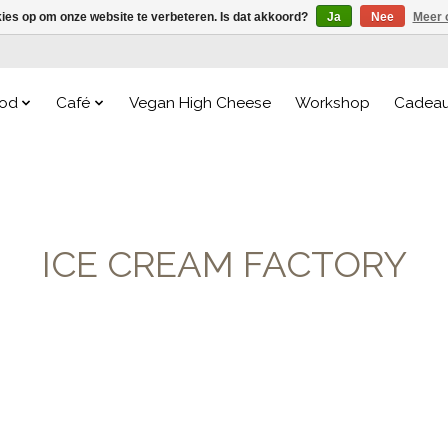
kies op om onze website te verbeteren. Is dat akkoord?
Ja
Nee
Meer 
od
Café
Vegan High Cheese
Workshop
Cadea
ICE CREAM FACTORY