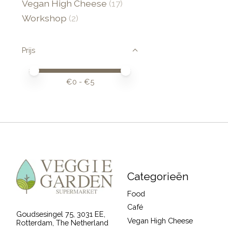
Vegan High Cheese
(17)
Workshop
(2)
Prijs
Minimale prijswaarde
Price maximum value
€
0
- €
5
Categorieën
Food
Café
Goudsesingel 75, 3031 EE,
Vegan High Cheese
Rotterdam, The Netherland