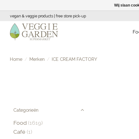
Wij slaan coo
vegan & veggie products | free store pick-up
Fo
Home
/
Merken
/
ICE CREAM FACTORY
Categorieën
Food
(1619)
Café
(1)