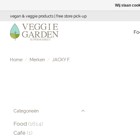
Wij slaan coo
vegan & veggie products | free store pick-up
Fo
Home
/
Merken
/
JACKY F.
Categorieën
Food
(1614)
Café
(1)