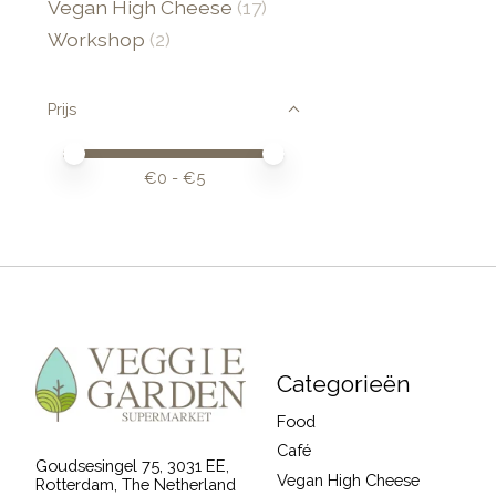
Vegan High Cheese
(17)
Workshop
(2)
Prijs
Minimale prijswaarde
Price maximum value
€
0
- €
5
Categorieën
Food
Café
Goudsesingel 75, 3031 EE,
Vegan High Cheese
Rotterdam, The Netherland