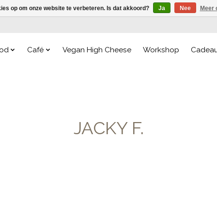
kies op om onze website te verbeteren. Is dat akkoord?
Ja
Nee
Meer 
od
Café
Vegan High Cheese
Workshop
Cadea
JACKY F.