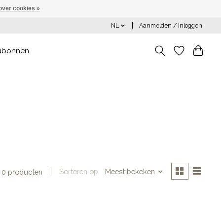
over cookies »
NL
Aanmelden / Inloggen
ubonnen
Sorteren op
Meest bekeken
0 producten