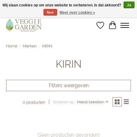
Wij slaan cookies op om onze website te verbeteren. Is dat akkoord?
Ja
Nee
Meer over cookies »
vegan & veggie products | free store pick-up
Verlanglijst
Winkelwa
Home
/
Merken
/
KIRIN
KIRIN
Filters weergeven
Sorteren op
Meest bekeken
0 producten
Geen producten gevonden!