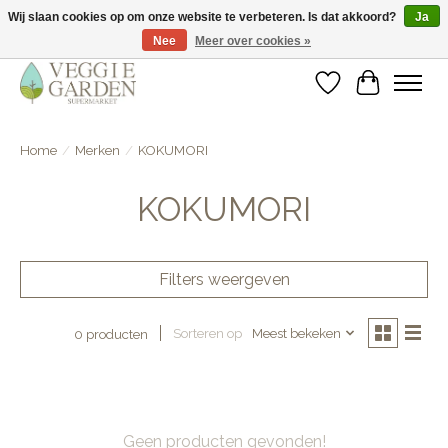
Wij slaan cookies op om onze website te verbeteren. Is dat akkoord?
Ja
Nee
Meer over cookies »
vegan & veggie products | free store pick-up
Verlanglijst
Winkelwa
Home
/
Merken
/
KOKUMORI
KOKUMORI
Filters weergeven
Sorteren op
Meest bekeken
0 producten
Geen producten gevonden!