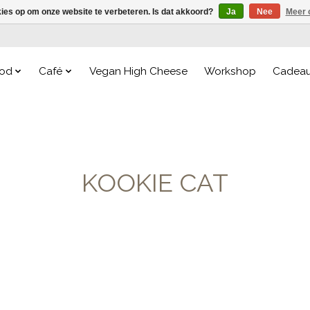
kies op om onze website te verbeteren. Is dat akkoord?
Ja
Nee
Meer 
od
Café
Vegan High Cheese
Workshop
Cadea
KOOKIE CAT