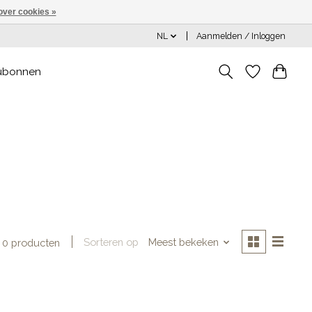
over cookies »
NL
Aanmelden / Inloggen
ubonnen
Sorteren op
Meest bekeken
0 producten