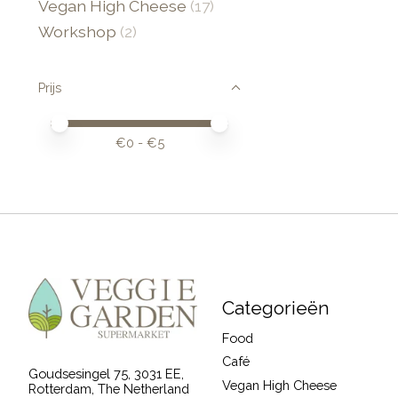
Vegan High Cheese
(17)
Workshop
(2)
Prijs
Minimale prijswaarde
Price maximum value
€
0
- €
5
Categorieën
Food
Café
Goudsesingel 75, 3031 EE,
Vegan High Cheese
Rotterdam, The Netherland