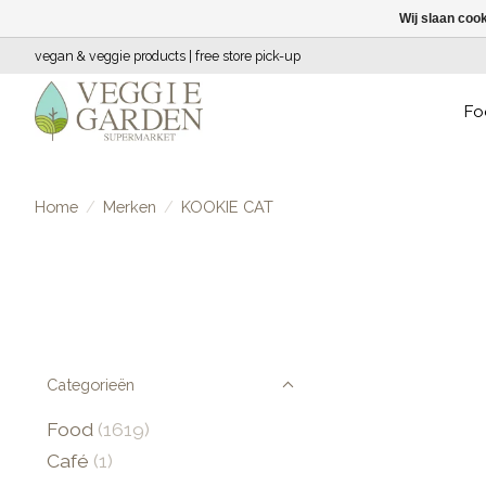
Wij slaan coo
vegan & veggie products | free store pick-up
Fo
Home
/
Merken
/
KOOKIE CAT
Categorieën
Food
(1619)
Café
(1)