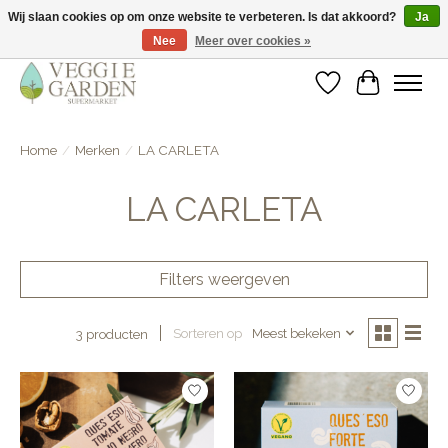
Wij slaan cookies op om onze website te verbeteren. Is dat akkoord?
Ja
Nee
Meer over cookies »
vegan & veggie products | free store pick-up
Verlanglijst
Winkelwa
Home
/
Merken
/
LA CARLETA
LA CARLETA
Filters weergeven
Sorteren op
Meest bekeken
3 producten