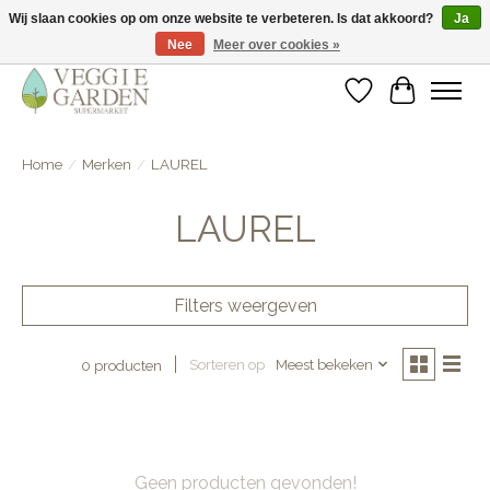
Wij slaan cookies op om onze website te verbeteren. Is dat akkoord?
Ja
Nee
Meer over cookies »
vegan & veggie products | free store pick-up
Verlanglijst
Winkelwa
Home
/
Merken
/
LAUREL
LAUREL
Filters weergeven
Sorteren op
Meest bekeken
0 producten
Geen producten gevonden!