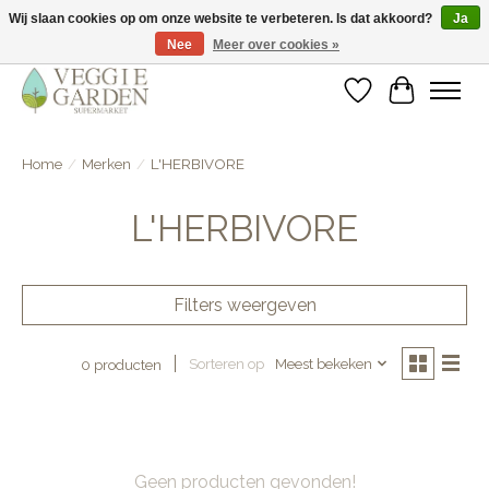
Wij slaan cookies op om onze website te verbeteren. Is dat akkoord?
Ja
Nee
Meer over cookies »
vegan & veggie products | free store pick-up
Verlanglijst
Winkelwa
Home
/
Merken
/
L'HERBIVORE
L'HERBIVORE
Filters weergeven
Sorteren op
Meest bekeken
0 producten
Geen producten gevonden!