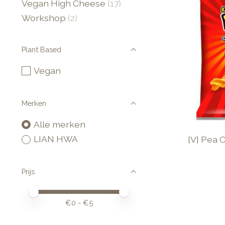
Vegan High Cheese
(17)
Workshop
(2)
Plant Based
Vegan
Merken
Alle merken
LIAN HWA
[V] Pea C
Prijs
Minimale prijswaarde
Price maximum value
€
0
- €
5