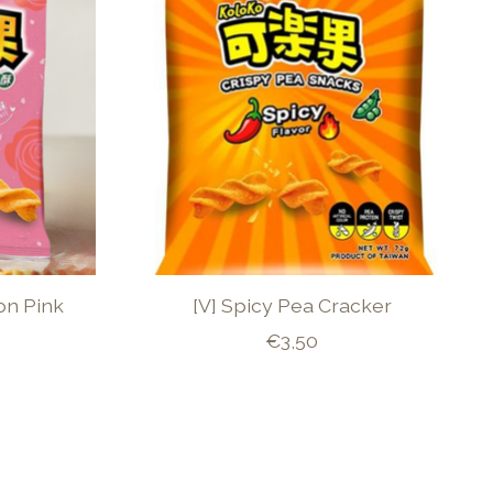
on Pink
[V] Spicy Pea Cracker
€3,50