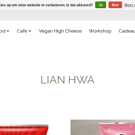
kies op om onze website te verbeteren. Is dat akkoord?
Ja
Nee
Meer 
od
Café
Vegan High Cheese
Workshop
Cadea
LIAN HWA