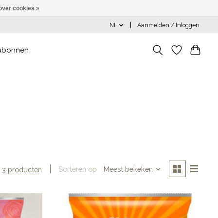
over cookies »
NL
Aanmelden / Inloggen
ubonnen
Sorteren op
Meest bekeken
3 producten