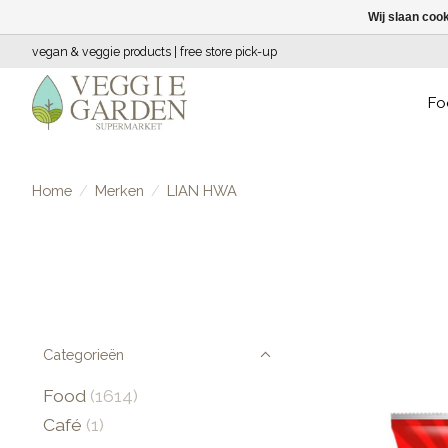
Wij slaan coo
vegan & veggie products | free store pick-up
Fo
Home
/
Merken
/
LIAN HWA
Categorieën
Food
(1614)
Café
(1)