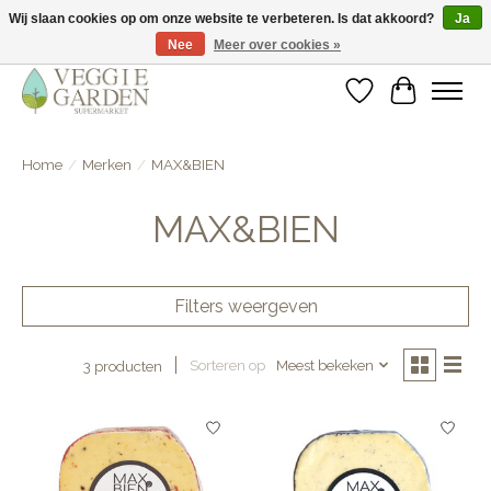
Wij slaan cookies op om onze website te verbeteren. Is dat akkoord?
Ja
Nee
Meer over cookies »
vegan & veggie products | free store pick-up
Verlanglijst
Winkelwa
Home
/
Merken
/
MAX&BIEN
MAX&BIEN
Filters weergeven
Sorteren op
Meest bekeken
3 producten