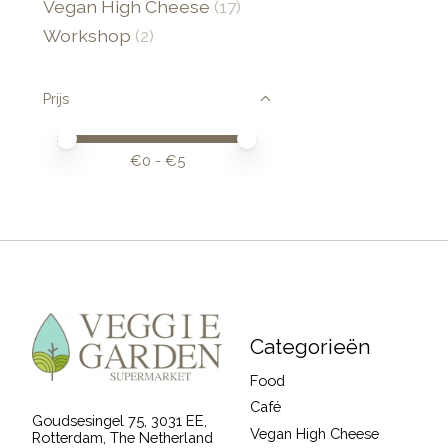
Vegan High Cheese
(17)
Workshop
(2)
Prijs
Minimale prijswaarde
Price maximum value
€
0
- €
5
Categorieën
Food
Café
Goudsesingel 75, 3031 EE,
Vegan High Cheese
Rotterdam, The Netherland