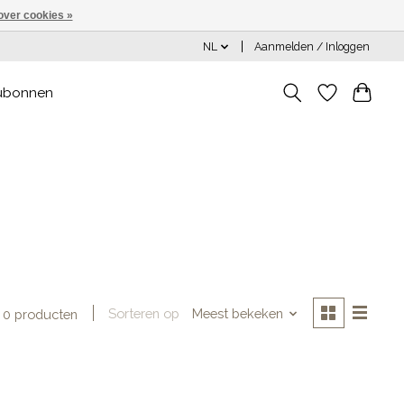
over cookies »
NL
Aanmelden / Inloggen
ubonnen
Sorteren op
Meest bekeken
0 producten