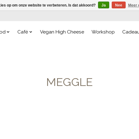
kies op om onze website te verbeteren. Is dat akkoord?
Ja
Nee
Meer 
od
Café
Vegan High Cheese
Workshop
Cadea
MEGGLE