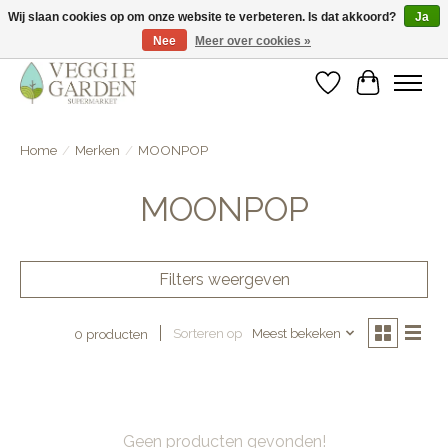
Wij slaan cookies op om onze website te verbeteren. Is dat akkoord?
Ja
Nee
Meer over cookies »
vegan & veggie products | free store pick-up
Verlanglijst
Winkelwa
Home
/
Merken
/
MOONPOP
MOONPOP
Filters weergeven
Sorteren op
Meest bekeken
0 producten
Geen producten gevonden!