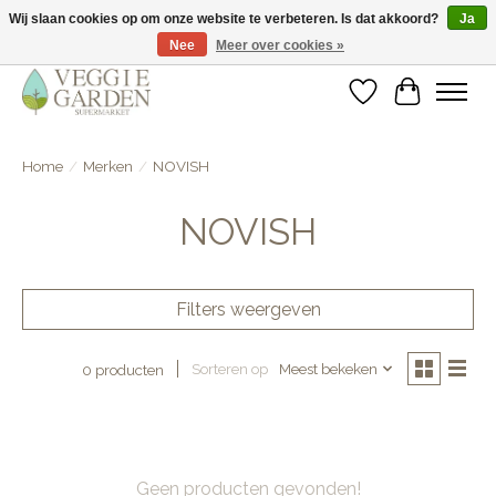
Wij slaan cookies op om onze website te verbeteren. Is dat akkoord?
Ja
Nee
Meer over cookies »
vegan & veggie products | free store pick-up
Verlanglijst
Winkelwa
Home
/
Merken
/
NOVISH
NOVISH
Filters weergeven
Sorteren op
Meest bekeken
0 producten
Geen producten gevonden!