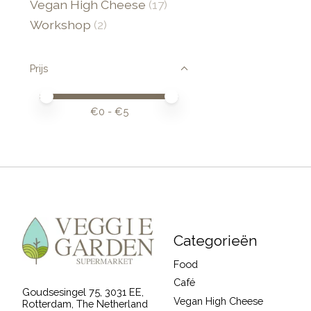
Vegan High Cheese
(17)
Workshop
(2)
Prijs
Minimale prijswaarde
Price maximum value
€
0
- €
5
Categorieën
Food
Café
Goudsesingel 75, 3031 EE,
Vegan High Cheese
Rotterdam, The Netherland