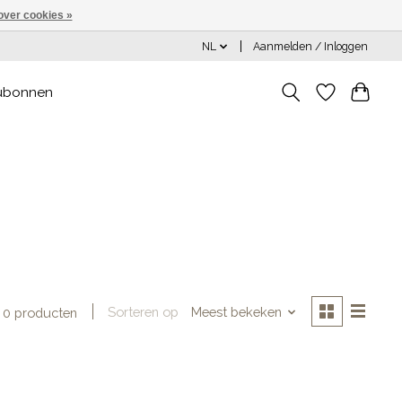
over cookies »
NL
Aanmelden / Inloggen
ubonnen
Sorteren op
Meest bekeken
0 producten