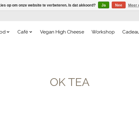
kies op om onze website te verbeteren. Is dat akkoord?
Ja
Nee
Meer 
od
Café
Vegan High Cheese
Workshop
Cadea
OK TEA