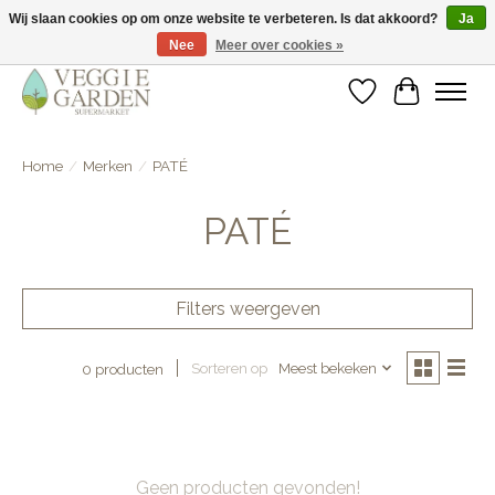
Wij slaan cookies op om onze website te verbeteren. Is dat akkoord?
Ja
Nee
Meer over cookies »
vegan & veggie products | free store pick-up
Verlanglijst
Winkelwa
Home
/
Merken
/
PATÉ
PATÉ
Filters weergeven
Sorteren op
Meest bekeken
0 producten
Geen producten gevonden!