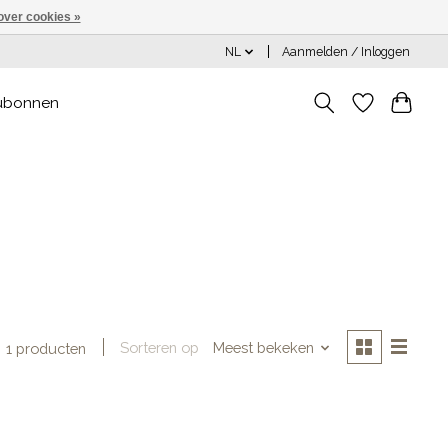
over cookies »
NL
Aanmelden / Inloggen
ubonnen
Sorteren op
Meest bekeken
1 producten