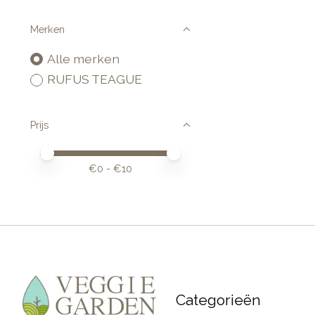
Merken
Alle merken
RUFUS TEAGUE
Prijs
Minimale prijswaarde
Price maximum value
€
0
- €
10
Categorieën