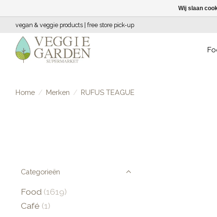
Wij slaan coo
vegan & veggie products | free store pick-up
Fo
Home
/
Merken
/
RUFUS TEAGUE
Categorieën
Food
(1619)
Café
(1)