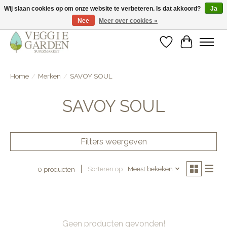
Wij slaan cookies op om onze website te verbeteren. Is dat akkoord?
Ja
Nee
Meer over cookies »
vegan & veggie products | free store pick-up
Verlanglijst
Winkelwa
Home
/
Merken
/
SAVOY SOUL
SAVOY SOUL
Filters weergeven
Sorteren op
Meest bekeken
0 producten
Geen producten gevonden!