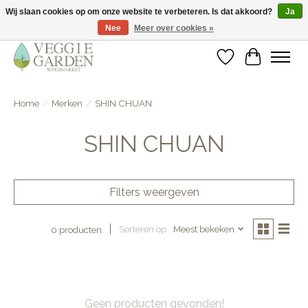
Wij slaan cookies op om onze website te verbeteren. Is dat akkoord?
Ja
Nee
Meer over cookies »
vegan & veggie products | free store pick-up
Verlanglijst
Winkelwa
Home
/
Merken
/
SHIN CHUAN
SHIN CHUAN
Filters weergeven
Sorteren op
Meest bekeken
0 producten
Geen producten gevonden!