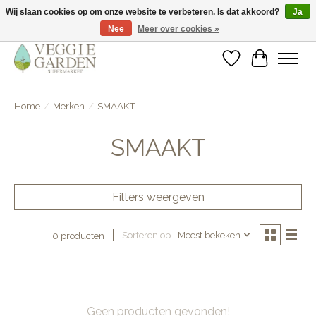
Wij slaan cookies op om onze website te verbeteren. Is dat akkoord?
Ja
Nee
Meer over cookies »
vegan & veggie products | free store pick-up
Verlanglijst
Winkelwa
Home
/
Merken
/
SMAAKT
SMAAKT
Filters weergeven
Sorteren op
Meest bekeken
0 producten
Geen producten gevonden!