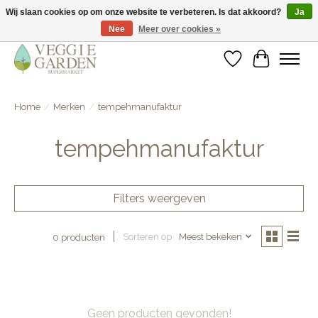
Wij slaan cookies op om onze website te verbeteren. Is dat akkoord?
Ja
Nee
Meer over cookies »
vegan & veggie products | free store pick-up
Verlanglijst
Winkelwa
Home
/
Merken
/
tempehmanufaktur
tempehmanufaktur
Filters weergeven
Sorteren op
Meest bekeken
0 producten
Geen producten gevonden!