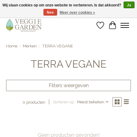
Wij slaan cookies op om onze website te verbeteren. Is dat akkoord?
Ja
Nee
Meer over cookies »
vegan & veggie products | free store pick-up
Verlanglijst
Winkelwa
Home
/
Merken
/
TERRA VEGANE
TERRA VEGANE
Filters weergeven
Sorteren op
Meest bekeken
0 producten
Geen producten gevonden!