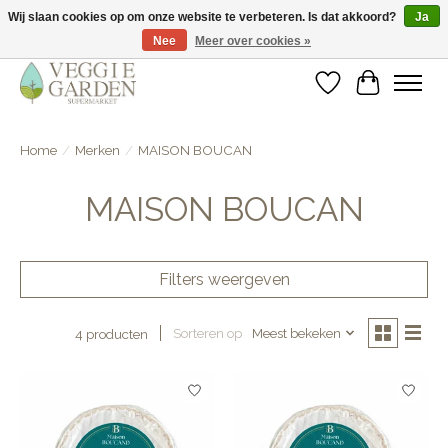
Wij slaan cookies op om onze website te verbeteren. Is dat akkoord?
Ja
Nee
Meer over cookies »
vegan & veggie products | free store pick-up
Verlanglijst
Winkelwa
Home
/
Merken
/
MAISON BOUCAN
MAISON BOUCAN
Filters weergeven
Sorteren op
Meest bekeken
4 producten