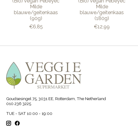
(Bio) Vegan Pebeyec
(Bio) Vegan Pebeyec
Milde
Milde
blauwe/geitenkaas
blauwe/geitenkaas
(90g)
(180g)
€6,85
€12,99
Goudsesingel 75, 3031 EE, Rotterdam, The Netherland
010 236 3225
TUE - SAT 10:00 - 19:00