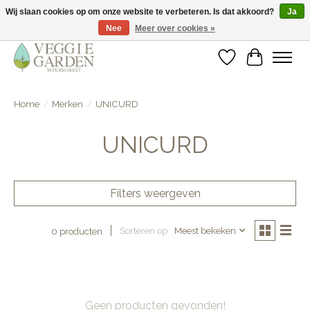
Wij slaan cookies op om onze website te verbeteren. Is dat akkoord?
Ja
Nee
Meer over cookies »
vegan & veggie products | free store pick-up
Verlanglijst
Winkelwa
Home
/
Merken
/
UNICURD
UNICURD
Filters weergeven
Sorteren op
Meest bekeken
0 producten
Geen producten gevonden!