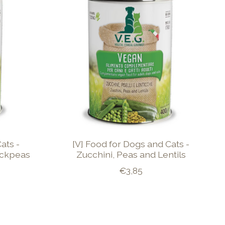
ats -
[V] Food for Dogs and Cats -
ickpeas
Zucchini, Peas and Lentils
€3,85