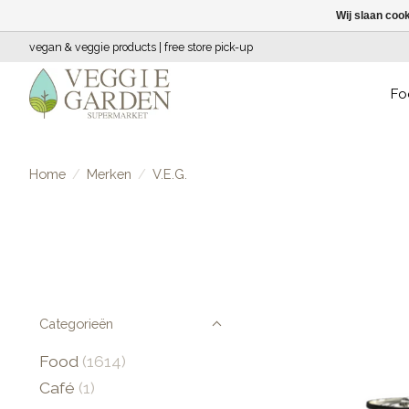
Wij slaan coo
vegan & veggie products | free store pick-up
Fo
Home
/
Merken
/
V.E.G.
Categorieën
Food
(1614)
Café
(1)