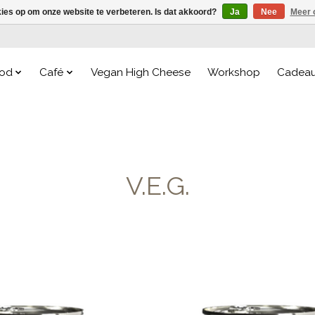
kies op om onze website te verbeteren. Is dat akkoord?
Ja
Nee
Meer 
od
Café
Vegan High Cheese
Workshop
Cadea
V.E.G.