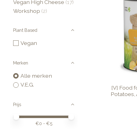
Vegan High Cheese
(17)
Workshop
(2)
Plant Based
Vegan
Merken
Alle merken
V.E.G.
[V] Food f
Potatoes,
Prijs
Minimale prijswaarde
Price maximum value
€
0
- €
5