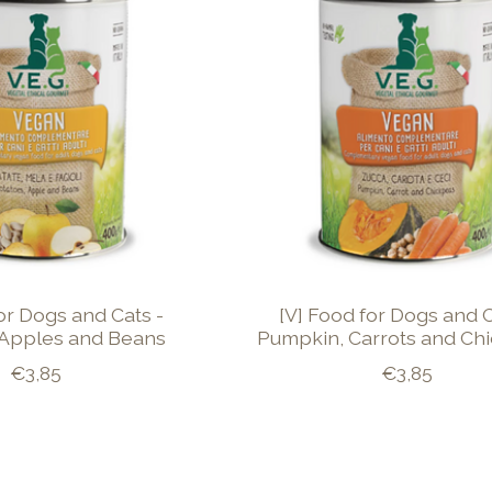
or Dogs and Cats -
[V] Food for Dogs and C
 Apples and Beans
Pumpkin, Carrots and Ch
€3,85
€3,85