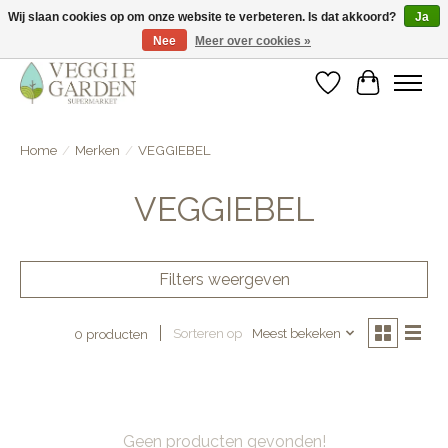
Wij slaan cookies op om onze website te verbeteren. Is dat akkoord?
Ja
Nee
Meer over cookies »
vegan & veggie products | free store pick-up
Verlanglijst
Winkelwa
Home
/
Merken
/
VEGGIEBEL
VEGGIEBEL
Filters weergeven
Sorteren op
Meest bekeken
0 producten
Geen producten gevonden!