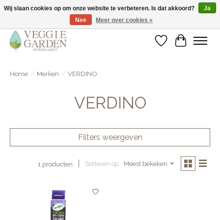
Wij slaan cookies op om onze website te verbeteren. Is dat akkoord?
Ja
Nee
Meer over cookies »
vegan & veggie products | free store pick-up
Verlanglijst
Winkelwa
Home
/
Merken
/
VERDINO
VERDINO
Filters weergeven
Sorteren op
Meest bekeken
1 producten