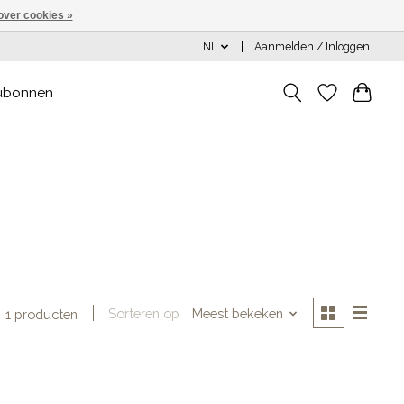
over cookies »
NL
Aanmelden / Inloggen
ubonnen
Sorteren op
Meest bekeken
1 producten