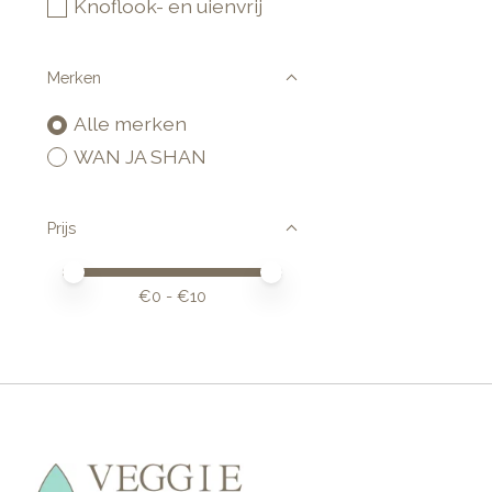
Knoflook- en uienvrij
Merken
Alle merken
WAN JA SHAN
Prijs
Minimale prijswaarde
Price maximum value
€
0
- €
10