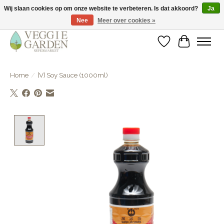
Wij slaan cookies op om onze website te verbeteren. Is dat akkoord?
Ja
Nee
Meer over cookies »
vegan & veggie products | free store pick-up
Verlanglijst
Winkelwa
Home
/
[V] Soy Sauce (1000ml)
Product image slideshow Items