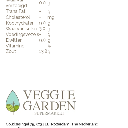
0.0
g
verzadigd
Trans Fat
-
g
-
Cholesterol
mg
9.0
Koolhydraten
g
3.0
Waarvan suiker
g
-
Voedingsvezels
g
9.0
Eiwitten
g
-
Vitamine
%
Zout
13.8
g
Goudsesingel 75, 3031 EE, Rotterdam, The Netherland