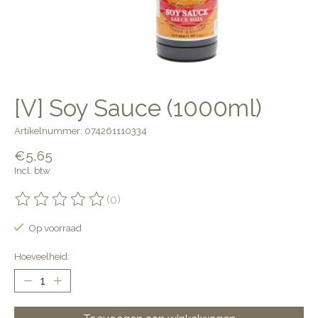
[V] Soy Sauce (1000ml)
Artikelnummer: 074261110334
€5,65
Incl. btw
(0)
De beoordeling van dit product is
0
van de 5
Op voorraad
Hoeveelheid: