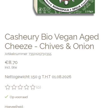
Casheury Bio Vegan Aged
Cheeze - Chives & Onion
Artikelnummer: 7350125730355
€8,70
Incl. btw
Nettogewicht: 150 g T.H.T 01.08.2026
(0)
De beoordeling van dit product is
0
van de 5
Op voorraad
Hoeveelheid: