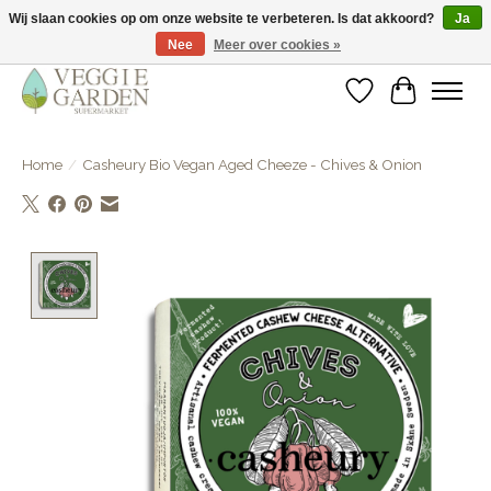
Wij slaan cookies op om onze website te verbeteren. Is dat akkoord?
Ja
Nee
Meer over cookies »
vegan & veggie products | free store pick-up
Verlanglijst
Winkelwa
Home
/
Casheury Bio Vegan Aged Cheeze - Chives & Onion
Product image slideshow Items