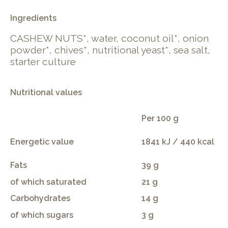
Ingredients
CASHEW NUTS*, water, coconut oil*, onion
powder*, chives*, nutritional yeast*, sea salt,
starter culture
Nutritional values
Per 100 g
Energetic value
1841 kJ / 440 kcal
Fats
39 g
of which saturated
21 g
Carbohydrates
14 g
of which sugars
3 g