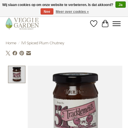
Wij slaan cookies op om onze website te verbeteren. Is dat akkoord?
Ja
Nee
Meer over cookies »
vegan & veggie products | free store pick-up
Verlanglijst
Winkelwa
Home
/
[V] Spiced Plum Chutney
Product image slideshow Items