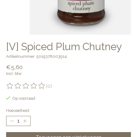
[V] Spiced Plum Chutney
Artikelnummer: 5019378003914
€5,60
Incl. btw
(0)
De beoordeling van dit product is
0
van de 5
Op voorraad
Hoeveelheid: