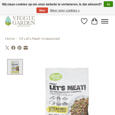
Wij slaan cookies op om onze website te verbeteren. Is dat akkoord?
Ja
Nee
Meer over cookies »
vegan & veggie products | free store pick-up
Verlanglijst
Winkelwa
Home
/
[V] Let's Meat! Unseasoned
Product image slideshow Items