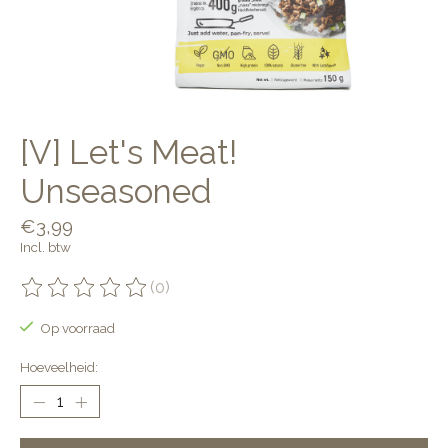
[V] Let's Meat!
Unseasoned
€3,99
Incl. btw
(0)
De beoordeling van dit product is
0
van de 5
Op voorraad
Hoeveelheid: